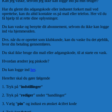
Kan jeg vaske, selvom jeg ikke kan logge ind på min bruger?
Har du glemt din adgangskode eller indtastet forkert mail ved
oprettelse, kan du altid kontakte os på mail eller telefon. Her vil du
få hjælp til at rette dine oplysninger.
Du kan vaske og benytte dit abonnement, selvom du ikke kan logge
ind via hjemmesiden.
Dvs. når du er oprettet som klubkunde, kan du vaske fra det øjeblik,
hvor din betaling gennemføres.
Du skal ikke bruge din mail eller adgangskode, til at starte en vask.
Hvordan ændrer jeg pinkode?
Du kan logge ind
her
.
Herefter skal du gøre følgende
1. Tryk på “
indstillinger
“
2. Tryk på “
rediger
” under “handlinger”
3. Vælg “
pin
” og indtast en ønsket 4cifret kode