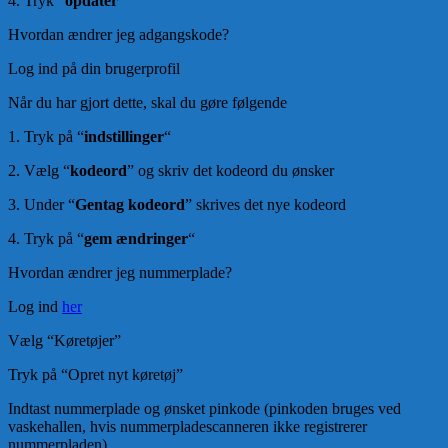
4. Tryk “
opdater
“
Hvordan ændrer jeg adgangskode?
Log ind på din brugerprofil
Når du har gjort dette, skal du gøre følgende
1. Tryk på “
indstillinger
“
2. Vælg “
kodeord
” og skriv det kodeord du ønsker
3. Under “
Gentag kodeord
” skrives det nye kodeord
4. Tryk på “
gem ændringer
“
Hvordan ændrer jeg nummerplade?
Log ind
her
Vælg “Køretøjer”
Tryk på “Opret nyt køretøj”
Indtast nummerplade og ønsket pinkode (pinkoden bruges ved
vaskehallen, hvis nummerpladescanneren ikke registrerer
nummerpladen)